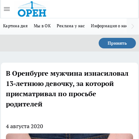
Картина дня
Мы в ОК
Реклама у нас
Информация о нас
Л
Принять
В Оренбурге мужчина изнасиловал
13-летнюю девочку, за которой
присматривал по просьбе
родителей
4 августа 2020