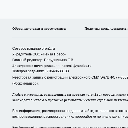
Обзорные статьи и пресс-релизы
Политика конфиденциаль
Сетевое издание oren1.ru
«
»
Учредитель ООО
Пенза Пресс
Главный редактор: Полудницына Е.В.
Электронная почта редакции:
r.oren1@yandex.ru
Телефон редакции: +79648633133
Реестровая запись о регистрации электронного СМИ Эл.№ ФС77-86623
(Роскомнадзор).
Любые материалы, размещенные на портале «oren1.ru» сотрудниками р
законодательством о правах на результаты интеллектуальной деятель
Вся информация, размещенная на данном сайте, охраняется в соответ
воспроизведению, распространению, переработке не иначе как с пи
Все фотографические произведения, отмеченные подписью автора на с