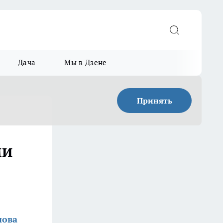
Дача
Мы в Дзене
Принять
ми
нова