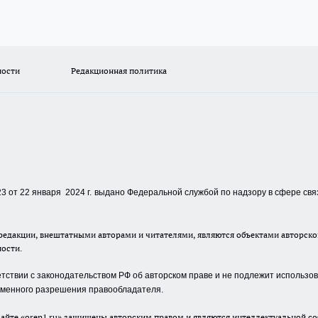
ности
Редакционная политика
 от 22 января 2024 г.
выдано Федеральной службой по надзору в сфере свя
едакции, внештатными авторами и читателями, являются объектами авторског
ности.
ствии с законодательством РФ об авторском праве и не подлежит использова
сьменного разрешения правообладателя.
айте «oren1.ru» защищены авторским правом и являются интеллектуальной со