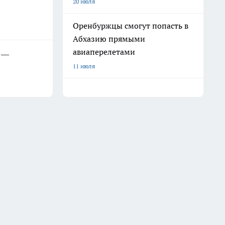
20 июля
Оренбуржцы смогут попасть в
Абхазию прямыми
авиаперелетами
х —
11 июля