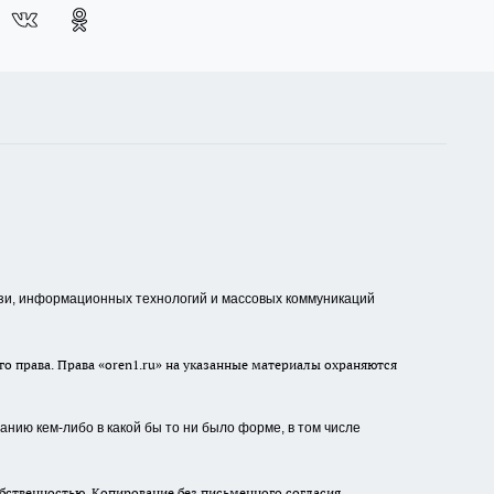
зи, информационных технологий и массовых коммуникаций
о права. Права «oren1.ru» на указанные материалы охраняются
нию кем-либо в какой бы то ни было форме, в том числе
бственностью. Копирование без письменного согласия