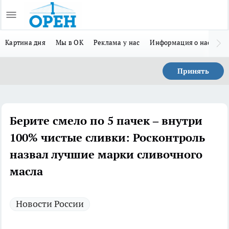
Картина дня
Мы в ОК
Реклама у нас
Информация о нас
Л
Принять
Берите смело по 5 пачек – внутри
100% чистые сливки: Росконтроль
назвал лучшие марки сливочного
масла
Новости России