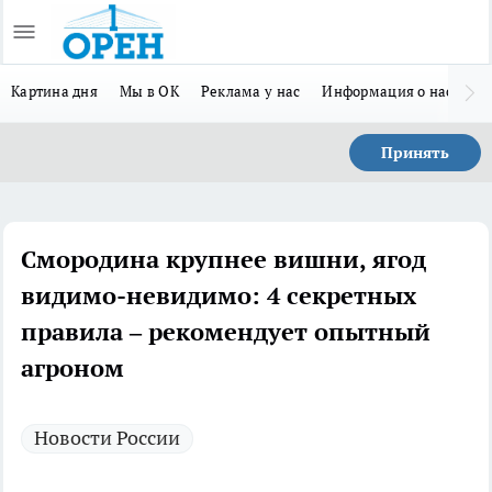
Картина дня
Мы в ОК
Реклама у нас
Информация о нас
Л
Принять
Смородина крупнее вишни, ягод
видимо-невидимо: 4 секретных
правила – рекомендует опытный
агроном
Новости России