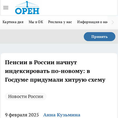
Картина дня
Мы в ОК
Реклама у нас
Информация о нас
Л
Принять
Пенсии в России начнут
индексировать по-новому: в
Госдуме придумали хитрую схему
Новости России
9 февраля 2025
Анна Кузьмина