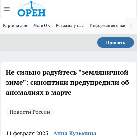
Картина дня
Мы в ОК
Реклама у нас
Информация о нас
Л
Принять
Не сильно радуйтесь "земляничной
зиме": синоптики предупредили об
аномалиях в марте
Новости России
11 февраля 2025
Анна Кузьмина