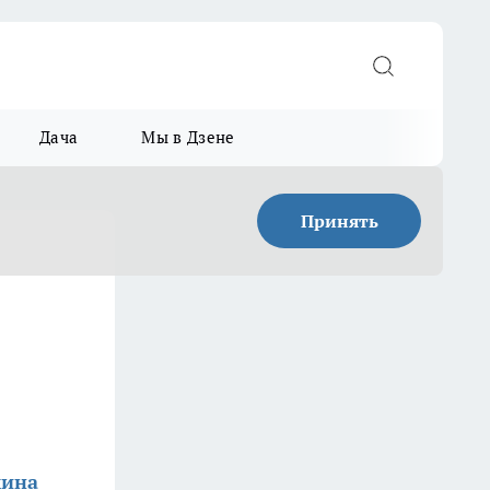
Дача
Мы в Дзене
Принять
мина