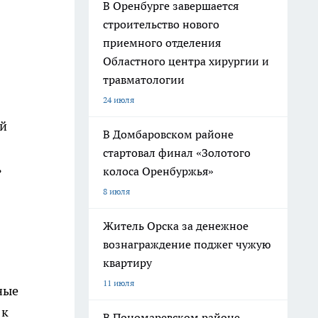
В Оренбурге завершается
строительство нового
приемного отделения
Областного центра хирургии и
травматологии
24 июля
ей
В Домбаровском районе
стартовал финал «Золотого
ь
колоса Оренбуржья»
8 июля
Житель Орска за денежное
вознаграждение поджег чужую
квартиру
11 июля
ные
 к
В Пономаревском районе