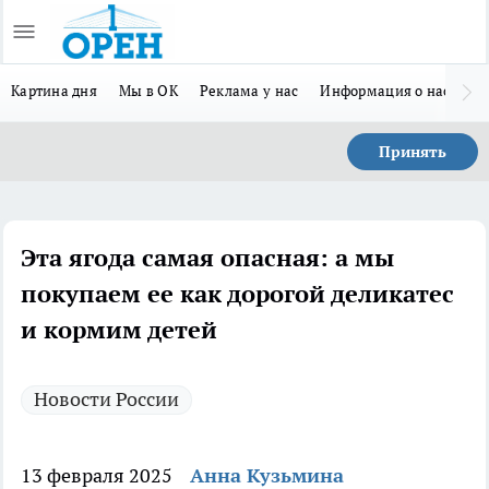
Картина дня
Мы в ОК
Реклама у нас
Информация о нас
Л
Принять
Эта ягода самая опасная: а мы
покупаем ее как дорогой деликатес
и кормим детей
Новости России
13 февраля 2025
Анна Кузьмина