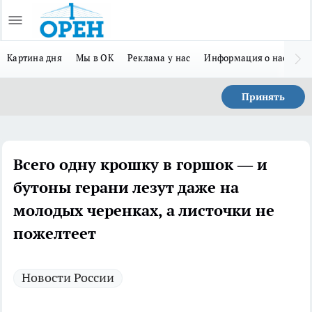
Картина дня
Мы в ОК
Реклама у нас
Информация о нас
Л
Принять
Всего одну крошку в горшок — и
бутоны герани лезут даже на
молодых черенках, а листочки не
пожелтеет
Новости России