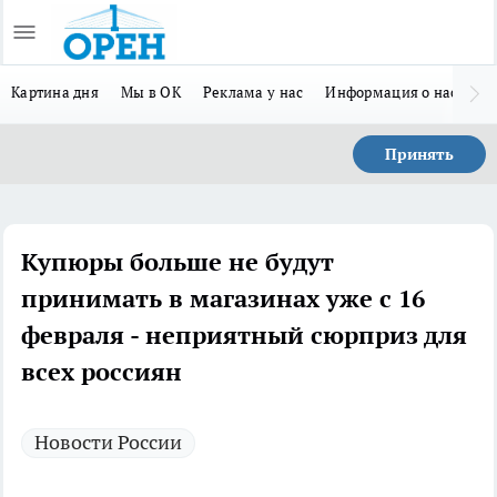
Картина дня
Мы в ОК
Реклама у нас
Информация о нас
Л
Принять
Купюры больше не будут
принимать в магазинах уже с 16
февраля - неприятный сюрприз для
всех россиян
Новости России