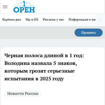
Картина дня
Мы в ОК
Реклама у нас
Информация о нас
Л
Принять
Черная полоса длиной в 1 год:
Володина назвала 5 знаков,
которым грозят серьезные
испытания в 2025 году
Новости России