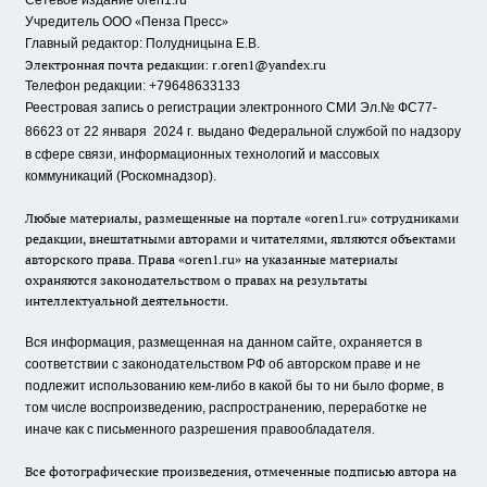
Сетевое издание oren1.ru
«
»
Учредитель ООО
Пенза Пресс
Главный редактор: Полудницына Е.В.
Электронная почта редакции:
r.oren1@yandex.ru
Телефон редакции: +79648633133
Реестровая запись о регистрации электронного СМИ Эл.№ ФС77-
86623 от 22 января 2024 г.
выдано Федеральной службой по надзору
в сфере связи, информационных технологий и массовых
коммуникаций (Роскомнадзор).
Любые материалы, размещенные на портале «oren1.ru» сотрудниками
редакции, внештатными авторами и читателями, являются объектами
авторского права. Права «oren1.ru» на указанные материалы
охраняются законодательством о правах на результаты
интеллектуальной деятельности.
Вся информация, размещенная на данном сайте, охраняется в
соответствии с законодательством РФ об авторском праве и не
подлежит использованию кем-либо в какой бы то ни было форме, в
том числе воспроизведению, распространению, переработке не
иначе как с письменного разрешения правообладателя.
Все фотографические произведения, отмеченные подписью автора на