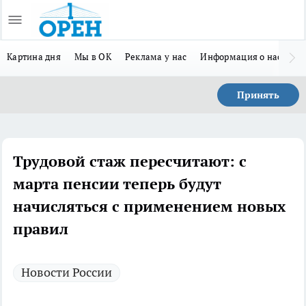
Картина дня
Мы в ОК
Реклама у нас
Информация о нас
Л
Принять
Трудовой стаж пересчитают: с
марта пенсии теперь будут
начисляться с применением новых
правил
Новости России