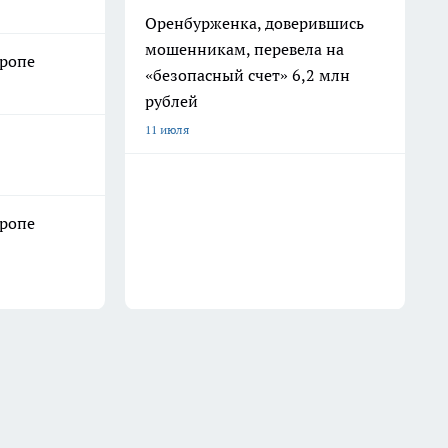
Оренбурженка, доверившись
мошенникам, перевела на
иропе
«безопасный счет» 6,2 млн
рублей
11 июля
иропе