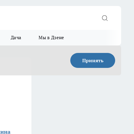
Дача
Мы в Дзене
Принять
е
мина