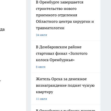
В Оренбурге завершается
строительство нового
приемного отделения
Областного центра хирургии и
травматологии
еда
24 июля
В Домбаровском районе
стартовал финал «Золотого
колоса Оренбуржья»
8 июля
Житель Орска за денежное
т
вознаграждение поджег чужую
квартиру
11 июля
В Оренбуржье выбрали лучшую