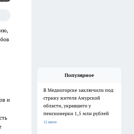
ию,
обов
Популярное
В Медногорске заключили под
стражу жителя Амурской
ов и
области, укравшего у
пенсионерки 1,5 млн рублей
сть
12 июля
т