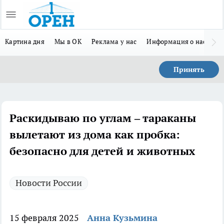
Картина дня
Мы в ОК
Реклама у нас
Информация о нас
Л
Принять
Раскидываю по углам – тараканы
вылетают из дома как пробка:
безопасно для детей и животных
Новости России
15 февраля 2025
Анна Кузьмина