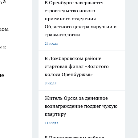
, а
В Оренбурге завершается
строительство нового
приемного отделения
Областного центра хирургии и
ком
травматологии
24 июля
и к
В Домбаровском районе
стартовал финал «Золотого
колоса Оренбуржья»
ые
8 июля
Житель Орска за денежное
вознаграждение поджег чужую
квартиру
.
11 июля
В Пономаревском районе