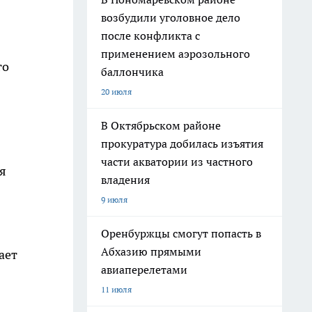
возбудили уголовное дело
после конфликта с
применением аэрозольного
го
баллончика
20 июля
В Октябрьском районе
прокуратура добилась изъятия
части акватории из частного
я
владения
9 июля
Оренбуржцы смогут попасть в
Абхазию прямыми
ает
авиаперелетами
11 июля