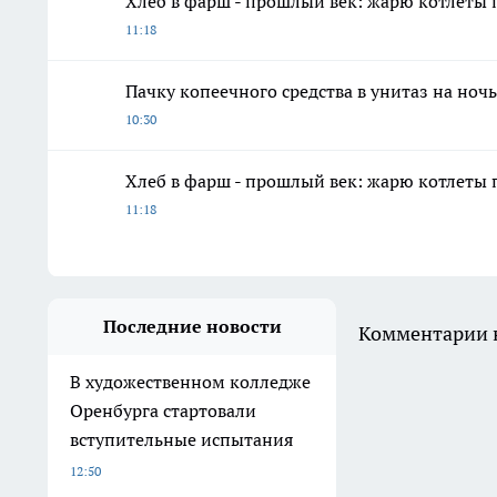
Хлеб в фарш - прошлый век: жарю котлеты 
11:18
Пачку копеечного средства в унитаз на ноч
10:30
Хлеб в фарш - прошлый век: жарю котлеты 
11:18
Последние новости
Комментарии н
В художественном колледже
Оренбурга стартовали
вступительные испытания
12:50