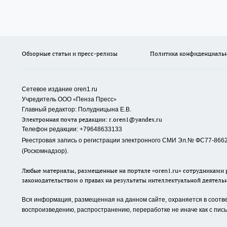
Обзорные статьи и пресс-релизы
Политика конфиденциаль
Сетевое издание oren1.ru
«
»
Учредитель ООО
Пенза Пресс
Главный редактор: Полудницына Е.В.
Электронная почта редакции:
r.oren1@yandex.ru
Телефон редакции: +79648633133
Реестровая запись о регистрации электронного СМИ Эл.№ ФС77-86623
(Роскомнадзор).
Любые материалы, размещенные на портале «oren1.ru» сотрудниками р
законодательством о правах на результаты интеллектуальной деятель
Вся информация, размещенная на данном сайте, охраняется в соответ
воспроизведению, распространению, переработке не иначе как с пи