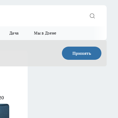
Дача
Мы в Дзене
Принять
20