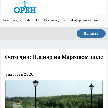
Картина дня
Мы в ОК
Реклама у нас
Информация о нас
Л
Принять
Фото дня: Пленэр на Марсовом поле
4 августа 2020