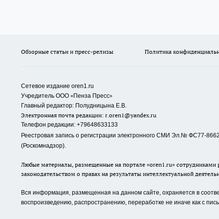
Обзорные статьи и пресс-релизы
Политика конфиденциаль
Сетевое издание oren1.ru
«
»
Учредитель ООО
Пенза Пресс
Главный редактор: Полудницына Е.В.
Электронная почта редакции:
r.oren1@yandex.ru
Телефон редакции: +79648633133
Реестровая запись о регистрации электронного СМИ Эл.№ ФС77-86623
(Роскомнадзор).
Любые материалы, размещенные на портале «oren1.ru» сотрудниками р
законодательством о правах на результаты интеллектуальной деятель
Вся информация, размещенная на данном сайте, охраняется в соответ
воспроизведению, распространению, переработке не иначе как с пи