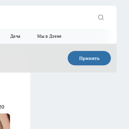
Дача
Мы в Дзене
Принять
20