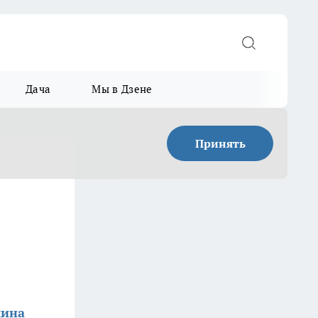
Дача
Мы в Дзене
Принять
мина