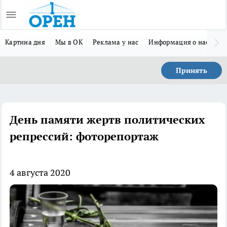
Картина дня
Мы в ОК
Реклама у нас
Информация о нас
Л
Принять
День памяти жертв политических
репрессий: фоторепортаж
4 августа 2020