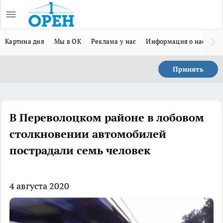
Картина дня
Мы в ОК
Реклама у нас
Информация о нас
Л
Принять
В Переволоцком районе в лобовом
столкновении автомобилей
пострадали семь человек
4 августа 2020