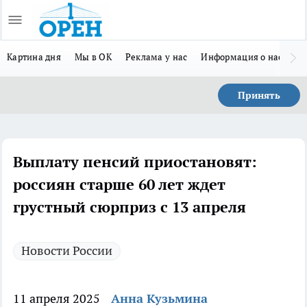
Картина дня
Мы в ОК
Реклама у нас
Информация о нас
Л
Принять
Выплату пенсий приостановят:
россиян старше 60 лет ждет
грустный сюрприз с 13 апреля
Новости России
11 апреля 2025
Анна Кузьмина