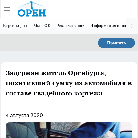
Картина дня
Мы в ОК
Реклама у нас
Информация о нас
Л
Принять
Задержан житель Оренбурга,
похитивший сумку из автомобиля в
составе свадебного кортежа
4 августа 2020