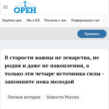
Картина дня
Мы в ОК
Реклама у нас
Информация о нас
Л
Принять
В старости важны не лекарства, не
родня и даже не накопления, а
только эти четыре источника силы -
запомните пока молодой
Личная история
Новости России