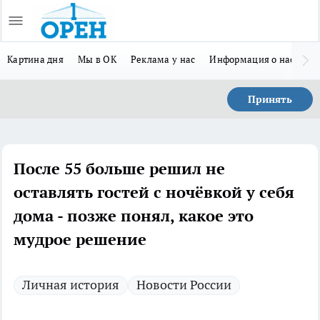
Картина дня
Мы в ОК
Реклама у нас
Информация о нас
Л
Принять
После 55 больше решил не
оставлять гостей с ночёвкой у себя
дома - позже понял, какое это
мудрое решение
Личная история
Новости России