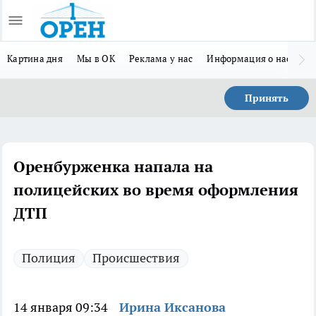
Картина дня
Мы в ОК
Реклама у нас
Информация о нас
Л
Принять
Оренбурженка напала на
полицейских во время оформления
ДТП
Полиция
Происшествия
14 января 09:34
Ирина Иксанова