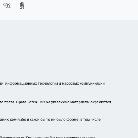
зи, информационных технологий и массовых коммуникаций
о права. Права «oren1.ru» на указанные материалы охраняются
нию кем-либо в какой бы то ни было форме, в том числе
бственностью. Копирование без письменного согласия