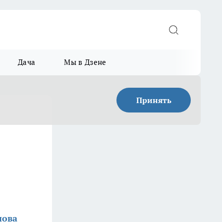
Дача
Мы в Дзене
Принять
нова