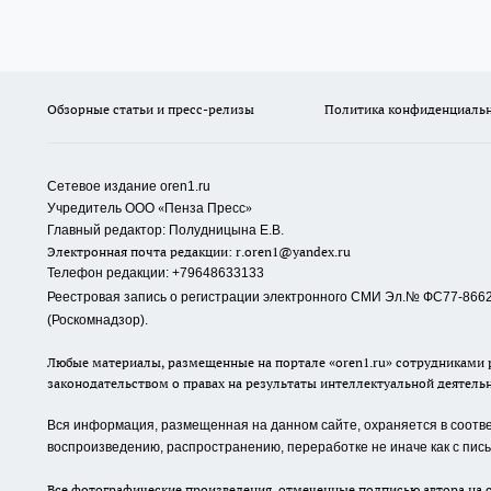
Обзорные статьи и пресс-релизы
Политика конфиденциаль
Сетевое издание oren1.ru
«
»
Учредитель ООО
Пенза Пресс
Главный редактор: Полудницына Е.В.
Электронная почта редакции:
r.oren1@yandex.ru
Телефон редакции: +79648633133
Реестровая запись о регистрации электронного СМИ Эл.№ ФС77-86623
(Роскомнадзор).
Любые материалы, размещенные на портале «oren1.ru» сотрудниками р
законодательством о правах на результаты интеллектуальной деятель
Вся информация, размещенная на данном сайте, охраняется в соответ
воспроизведению, распространению, переработке не иначе как с пи
Все фотографические произведения, отмеченные подписью автора на с