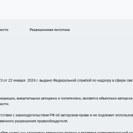
ности
Редакционная политика
 от 22 января 2024 г.
выдано Федеральной службой по надзору в сфере свя
едакции, внештатными авторами и читателями, являются объектами авторског
ности.
ствии с законодательством РФ об авторском праве и не подлежит использова
сьменного разрешения правообладателя.
айте «oren1.ru» защищены авторским правом и являются интеллектуальной со