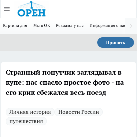
Картина дня
Мы в ОК
Реклама у нас
Информация о нас
Л
Принять
Странный попутчик заглядывал в
купе: нас спасло простое фото - на
его крик сбежался весь поезд
Личная история
Новости России
путешествия