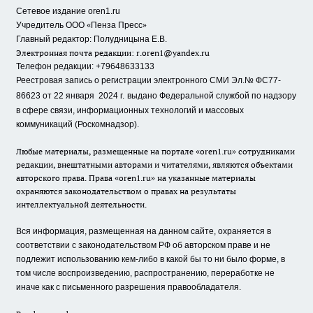
Сетевое издание oren1.ru
«
»
Учредитель ООО
Пенза Пресс
Главный редактор: Полудницына Е.В.
Электронная почта редакции:
r.oren1@yandex.ru
Телефон редакции: +79648633133
Реестровая запись о регистрации электронного СМИ Эл.№ ФС77-
86623 от 22 января 2024 г.
выдано Федеральной службой по надзору
в сфере связи, информационных технологий и массовых
коммуникаций (Роскомнадзор).
Любые материалы, размещенные на портале «oren1.ru» сотрудниками
редакции, внештатными авторами и читателями, являются объектами
авторского права. Права «oren1.ru» на указанные материалы
охраняются законодательством о правах на результаты
интеллектуальной деятельности.
Вся информация, размещенная на данном сайте, охраняется в
соответствии с законодательством РФ об авторском праве и не
подлежит использованию кем-либо в какой бы то ни было форме, в
том числе воспроизведению, распространению, переработке не
иначе как с письменного разрешения правообладателя.