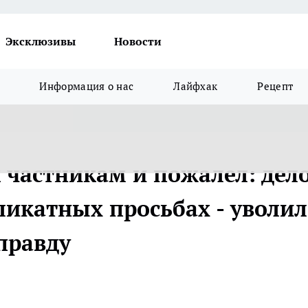
Эксклюзивы
Новости
Информация о нас
Лайфхак
Рецепт
к частникам и пожалел: дел
еликатных просьбах - уволил
правду