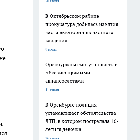
20 июля
В Октябрьском районе
прокуратура добилась изъятия
части акватории из частного
владения
то
9 июля
уже
Оренбуржцы смогут попасть в
Абхазию прямыми
авиаперелетами
11 июля
В Оренбурге полиция
устанавливает обстоятельства
ДТП, в котором пострадала 16-
и.
летняя девочка
лся
26 июля