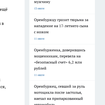
мужчину
13 июля
 ещё
Оренбуржцу грозит тюрьма за
 в
нападение на 17-летнего сына
с ножом
11 июля
Оренбурженка, доверившись
мошенникам, перевела на
«безопасный счет» 6,2 млн
рублей
11 июля
м
Оренбуржец, севший за руль
ся,
мотоцикла после застолья,
наехал на припаркованный
автомобиль