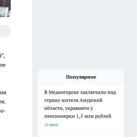
ива
",
сле
Популярное
 он
В Медногорске заключили под
стражу жителя Амурской
ен.
области, укравшего у
Во-
пенсионерки 1,5 млн рублей
12 июля