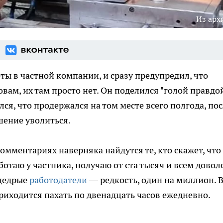
Из арх
ты в частной компании, и сразу предупредил, что
овам, их там просто нет. Он поделился "голой правдой
ся, что продержался на том месте всего полгода, по
ешение уволиться.
омментариях наверняка найдутся те, кто скажет, что
аботаю у частника, получаю от ста тысяч и всем довол
 щедрые
работодатели
— редкость, один на миллион. 
 приходится пахать по двенадцать часов ежедневно.