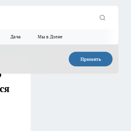
Дача
Мы в Дзене
Принять
о
ся