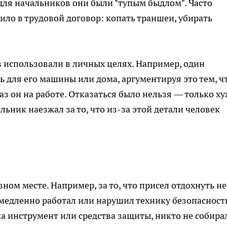
 для начальников они были "тупым быдлом". Часто
дило в трудовой договор: копать траншеи, убирать
в использовали в личных целях. Например, один
ь для его машины или дома, аргументируя это тем, ч
аз он на работе. Отказаться было нельзя — только х
льник наезжал за то, что из-за этой детали человек
ом месте. Например, за то, что присел отдохнуть не
 медленно работал или нарушил технику безопасност
ка инструмент или средства защиты, никто не собира