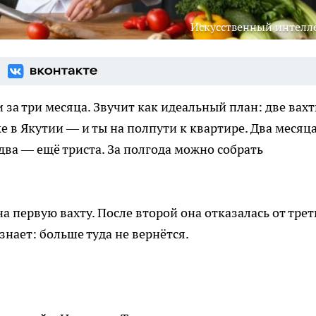
Искусственный интелл
 за три месяца. Звучит как идеальный план: две вах
в Якутии — и ты на полпути к квартире. Два месяц
 два — ещё триста. За полгода можно собрать
на первую вахту. После второй она отказалась от трет
знает: больше туда не вернётся.