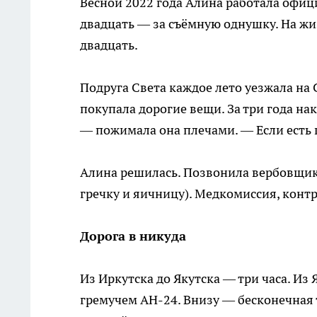
Весной 2022 года Алина работала офици
двадцать — за съёмную однушку. На жи
двадцать.
Подруга Света каждое лето уезжала на 
покупала дорогие вещи. За три года на
— пожимала она плечами. — Если есть 
Алина решилась. Позвонила вербовщику
гречку и яичницу). Медкомиссия, контр
Дорога в никуда
Из Иркутска до Якутска — три часа. Из 
гремучем АН-24. Внизу — бесконечная т