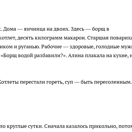
к. Дома — яичница на двоих. Здесь — борщ в
котлет, десять килограмм макарон. Старшая поварих
криком и руганью. Рабочие — здоровые, голодные му
«Борщ водой разбавили?». Алина плакала на кухне, 
Котлеты перестали гореть, суп — быть пересоленным.
тло круглые сутки. Сначала казалось прикольно, пото