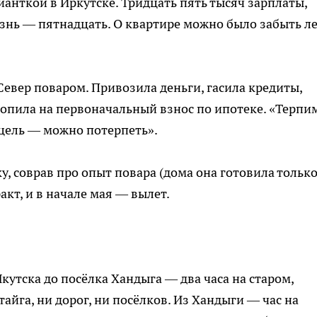
анткой в Иркутске. Тридцать пять тысяч зарплаты,
знь — пятнадцать. О квартире можно было забыть ле
Север поваром. Привозила деньги, гасила кредиты,
копила на первоначальный взнос по ипотеке. «Терпи
цель — можно потерпеть».
, соврав про опыт повара (дома она готовила тольк
акт, и в начале мая — вылет.
Якутска до посёлка Хандыга — два часа на старом,
айга, ни дорог, ни посёлков. Из Хандыги — час на