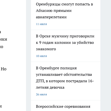
Оренбуржцы смогут попасть в
Абхазию прямыми
авиаперелетами
11 июля
а
В Орске мужчину приговорили
жики
к 9 годам колонии за убийство
но
знакомого
10 июля
В Оренбурге полиция
 Но
устанавливает обстоятельства
ДТП, в котором пострадала 16-
летняя девочка
26 июля
м
Всероссийские соревнования