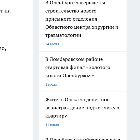
В Оренбурге завершается
т на
строительство нового
приемного отделения
Областного центра хирургии и
травматологии
24 июля
мо,
В Домбаровском районе
стартовал финал «Золотого
колоса Оренбуржья»
о
8 июля
Житель Орска за денежное
вознаграждение поджег чужую
квартиру
11 июля
В Оренбуржье выбрали лучшую