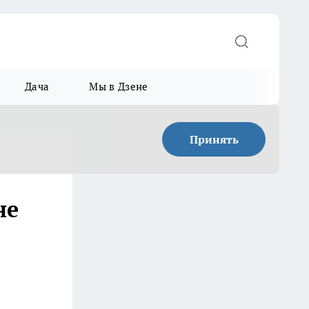
Дача
Мы в Дзене
Принять
не