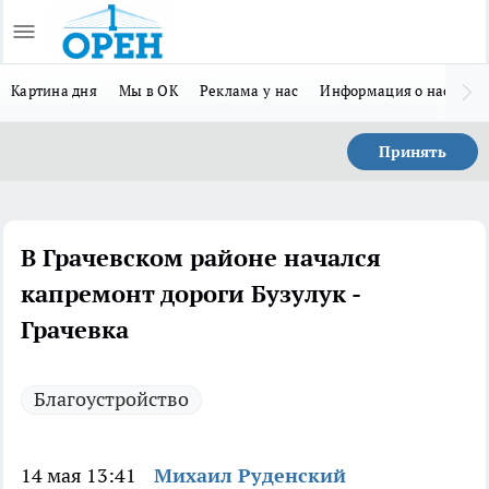
Картина дня
Мы в ОК
Реклама у нас
Информация о нас
Л
Принять
В Грачевском районе начался
капремонт дороги Бузулук -
Грачевка
Благоустройство
14 мая 13:41
Михаил Руденский