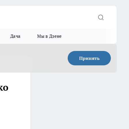
Дача
Мы в Дзене
Принять
ко