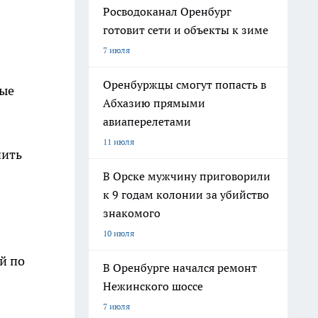
Росводоканал Оренбург
готовит сети и объекты к зиме
7 июля
Оренбуржцы смогут попасть в
ные
Абхазию прямыми
авиаперелетами
11 июля
чить
В Орске мужчину приговорили
к 9 годам колонии за убийство
знакомого
10 июля
й по
В Оренбурге начался ремонт
Нежинского шоссе
7 июля