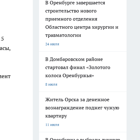
В Оренбурге завершается
строительство нового
приемного отделения
Областного центра хирургии и
травматологии
15
24 июля
асы,
В Домбаровском районе
стартовал финал «Золотого
колоса Оренбуржья»
мент
8 июля
Житель Орска за денежное
вознаграждение поджег чужую
квартиру
11 июля
В Оренбуржье выбрали лучшую