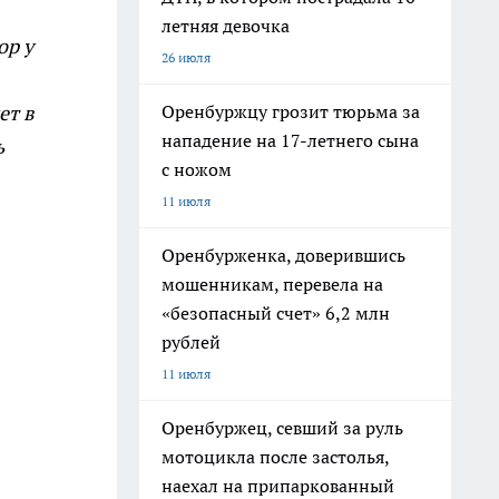
летняя девочка
ор у
26 июля
Оренбуржцу грозит тюрьма за
ет в
нападение на 17-летнего сына
ь
с ножом
11 июля
Оренбурженка, доверившись
мошенникам, перевела на
«безопасный счет» 6,2 млн
рублей
11 июля
Оренбуржец, севший за руль
мотоцикла после застолья,
наехал на припаркованный