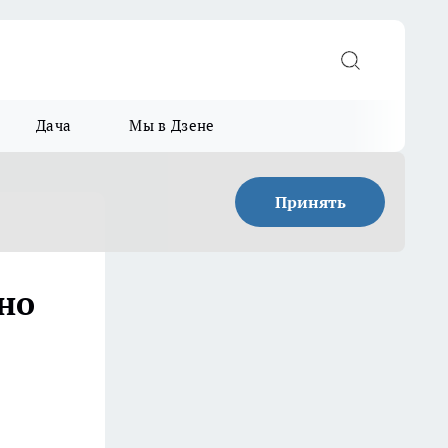
Дача
Мы в Дзене
Принять
но