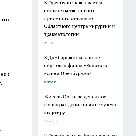
В Оренбурге завершается
строительство нового
приемного отделения
сите
Областного центра хирургии и
травматологии
24 июля
В Домбаровском районе
стартовал финал «Золотого
колоса Оренбуржья»
но с
8 июля
.
Житель Орска за денежное
вознаграждение поджег чужую
квартиру
11 июля
.
В Оренбуржье выбрали лучшую