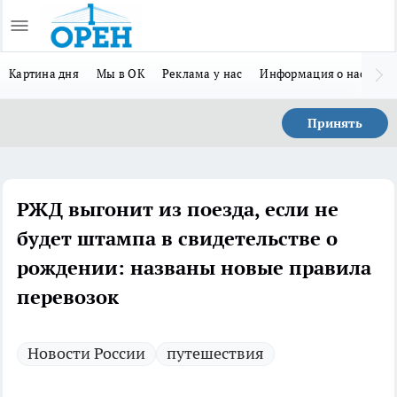
Картина дня
Мы в ОК
Реклама у нас
Информация о нас
Л
Принять
РЖД выгонит из поезда, если не
будет штампа в свидетельстве о
рождении: названы новые правила
перевозок
Новости России
путешествия