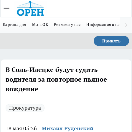
Картина дня
Мы в ОК
Реклама у нас
Информация о нас
Л
Принять
В Соль-Илецке будут судить
водителя за повторное пьяное
вождение
Прокуратура
18 мая 05:26
Михаил Руденский