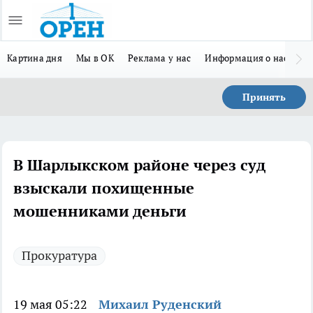
Картина дня
Мы в ОК
Реклама у нас
Информация о нас
Л
Принять
В Шарлыкском районе через суд
взыскали похищенные
мошенниками деньги
Прокуратура
19 мая 05:22
Михаил Руденский