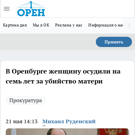
Картина дня
Мы в ОК
Реклама у нас
Информация о нас
Л
Принять
В Оренбурге женщину осудили на
семь лет за убийство матери
Прокуратура
21 мая 14:13
Михаил Руденский