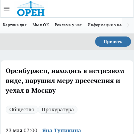
Картина дня
Мы в ОК
Реклама у нас
Информация о нас
Л
Принять
Оренбуржец, находясь в нетрезвом
виде, нарушил меру пресечения и
уехал в Москву
Общество
Прокуратура
23 мая 07:00
Яна Тупикина