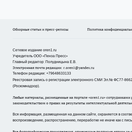
Обзорные статьи и пресс-релизы
Политика конфиденциаль
Сетевое издание oren1.ru
«
»
Учредитель ООО
Пенза Пресс
Главный редактор: Полудницына Е.В.
Электронная почта редакции:
r.oren1@yandex.ru
Телефон редакции: +79648633133
Реестровая запись о регистрации электронного СМИ Эл.№ ФС77-86623
(Роскомнадзор).
Любые материалы, размещенные на портале «oren1.ru» сотрудниками р
законодательством о правах на результаты интеллектуальной деятель
Вся информация, размещенная на данном сайте, охраняется в соответ
воспроизведению, распространению, переработке не иначе как с пи
Все фотографические произведения, отмеченные подписью автора на с