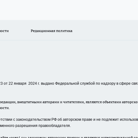
ности
Редакционная политика
 от 22 января 2024 г.
выдано Федеральной службой по надзору в сфере свя
едакции, внештатными авторами и читателями, являются объектами авторског
ности.
ствии с законодательством РФ об авторском праве и не подлежит использова
сьменного разрешения правообладателя.
айте «oren1.ru» защищены авторским правом и являются интеллектуальной со