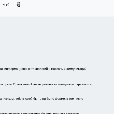
зи, информационных технологий и массовых коммуникаций
о права. Права «oren1.ru» на указанные материалы охраняются
нию кем-либо в какой бы то ни было форме, в том числе
бственностью. Копирование без письменного согласия