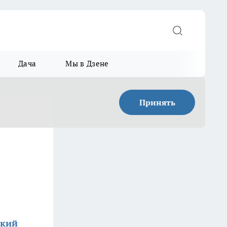
Дача
Мы в Дзене
Принять
ский