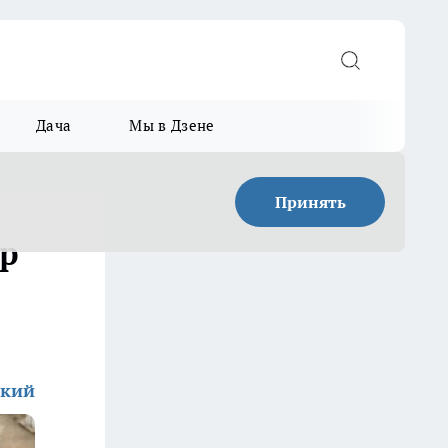
Дача
Мы в Дзене
Принять
р
ский