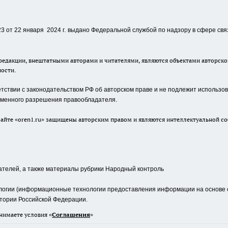
 от 22 января 2024 г.
выдано Федеральной службой по надзору в сфере свя
едакции, внештатными авторами и читателями, являются объектами авторског
ности.
ствии с законодательством РФ об авторском праве и не подлежит использова
сьменного разрешения правообладателя.
айте «oren1.ru» защищены авторским правом и являются интеллектуальной со
ателей, а также материалы рубрики Народный контроль
гии (информационные технологии предоставления информации на основе сб
тории Российской Федерации.
нимаете условия «
Cоглашения
»