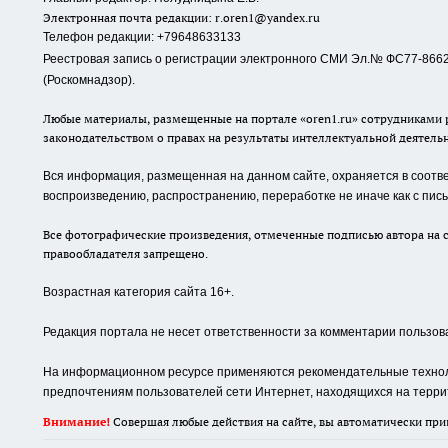
Электронная почта редакции:
r.oren1@yandex.ru
Телефон редакции: +79648633133
Реестровая запись о регистрации электронного СМИ Эл.№ ФС77-86623
(Роскомнадзор).
Любые материалы, размещенные на портале «oren1.ru» сотрудниками р
законодательством о правах на результаты интеллектуальной деятель
Вся информация, размещенная на данном сайте, охраняется в соответ
воспроизведению, распространению, переработке не иначе как с пи
Все фотографические произведения, отмеченные подписью автора на с
правообладателя запрещено.
Возрастная категория сайта 16+.
Редакция портала не несет ответственности за комментарии пользов
На информационном ресурсе применяются рекомендательные техноло
предпочтениям пользователей сети Интернет, находящихся на терри
Внимание!
Совершая любые действия на сайте, вы автоматически при