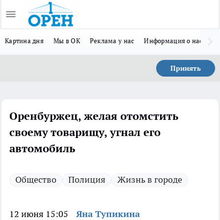
Картина дня
Мы в ОК
Реклама у нас
Информация о нас
Л
Принять
Оренбуржец, желая отомстить
своему товарищу, угнал его
автомобиль
Общество
Полиция
Жизнь в городе
12 июня 15:05
Яна Тупикина