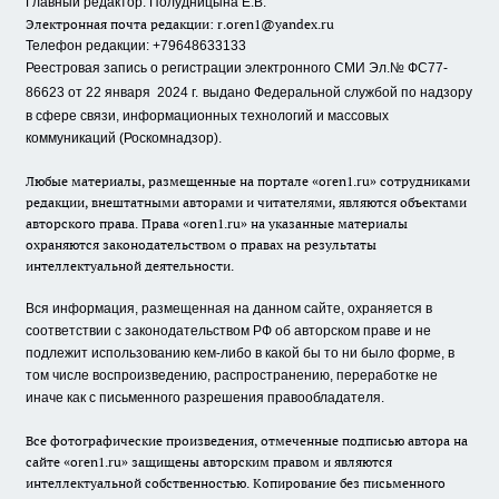
Главный редактор: Полудницына Е.В.
Электронная почта редакции:
r.oren1@yandex.ru
Телефон редакции: +79648633133
Реестровая запись о регистрации электронного СМИ Эл.№ ФС77-
86623 от 22 января 2024 г.
выдано Федеральной службой по надзору
в сфере связи, информационных технологий и массовых
коммуникаций (Роскомнадзор).
Любые материалы, размещенные на портале «oren1.ru» сотрудниками
редакции, внештатными авторами и читателями, являются объектами
авторского права. Права «oren1.ru» на указанные материалы
охраняются законодательством о правах на результаты
интеллектуальной деятельности.
Вся информация, размещенная на данном сайте, охраняется в
соответствии с законодательством РФ об авторском праве и не
подлежит использованию кем-либо в какой бы то ни было форме, в
том числе воспроизведению, распространению, переработке не
иначе как с письменного разрешения правообладателя.
Все фотографические произведения, отмеченные подписью автора на
сайте «oren1.ru» защищены авторским правом и являются
интеллектуальной собственностью. Копирование без письменного