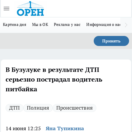
Картина дня
Мы в ОК
Реклама у нас
Информация о нас
Л
Принять
В Бузулуке в результате ДТП
серьезно пострадал водитель
питбайка
ДТП
Полиция
Происшествия
14 июня 12:25
Яна Тупикина