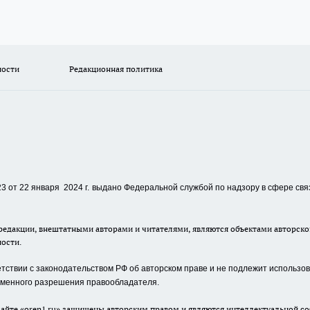
ности
Редакционная политика
 от 22 января 2024 г.
выдано Федеральной службой по надзору в сфере свя
едакции, внештатными авторами и читателями, являются объектами авторског
ности.
ствии с законодательством РФ об авторском праве и не подлежит использова
сьменного разрешения правообладателя.
айте «oren1.ru» защищены авторским правом и являются интеллектуальной со