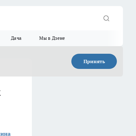
Дача
Мы в Дзене
Принять
к
кина