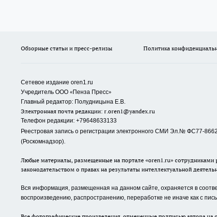
Обзорные статьи и пресс-релизы
Политика конфиденциаль
Сетевое издание oren1.ru
«
»
Учредитель ООО
Пенза Пресс
Главный редактор: Полудницына Е.В.
Электронная почта редакции:
r.oren1@yandex.ru
Телефон редакции: +79648633133
Реестровая запись о регистрации электронного СМИ Эл.№ ФС77-86623
(Роскомнадзор).
Любые материалы, размещенные на портале «oren1.ru» сотрудниками р
законодательством о правах на результаты интеллектуальной деятель
Вся информация, размещенная на данном сайте, охраняется в соответ
воспроизведению, распространению, переработке не иначе как с пи
Все фотографические произведения, отмеченные подписью автора на с