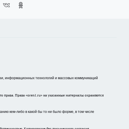
зи, информационных технологий и массовых коммуникаций
о права. Права «oren1.ru» на указанные материалы охраняются
нию кем-либо в какой бы то ни было форме, в том числе
бственностью. Копирование без письменного согласия