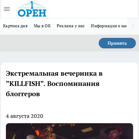
Картина дня
Мы в ОК
Реклама у нас
Информация о нас
Л
Принять
Экстремальная вечеринка в
"KILLFISH". Воспоминания
блоггеров
4 августа 2020