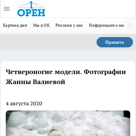
Картина дня
Мы в ОК
Реклама у нас
Информация о нас
Л
Принять
Четвероногие модели. Фотографии
Жанны Валиевой
4 августа 2020