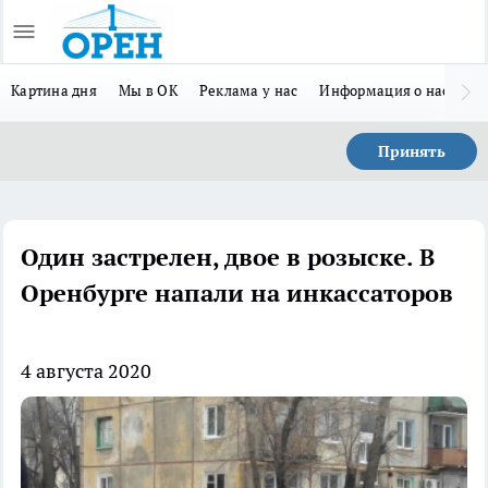
Картина дня
Мы в ОК
Реклама у нас
Информация о нас
Л
Принять
Один застрелен, двое в розыске. В
Оренбурге напали на инкассаторов
4 августа 2020