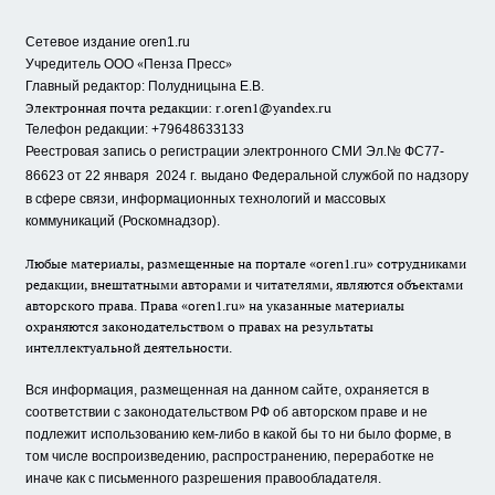
Сетевое издание oren1.ru
«
»
Учредитель ООО
Пенза Пресс
Главный редактор: Полудницына Е.В.
Электронная почта редакции:
r.oren1@yandex.ru
Телефон редакции: +79648633133
Реестровая запись о регистрации электронного СМИ Эл.№ ФС77-
86623 от 22 января 2024 г.
выдано Федеральной службой по надзору
в сфере связи, информационных технологий и массовых
коммуникаций (Роскомнадзор).
Любые материалы, размещенные на портале «oren1.ru» сотрудниками
редакции, внештатными авторами и читателями, являются объектами
авторского права. Права «oren1.ru» на указанные материалы
охраняются законодательством о правах на результаты
интеллектуальной деятельности.
Вся информация, размещенная на данном сайте, охраняется в
соответствии с законодательством РФ об авторском праве и не
подлежит использованию кем-либо в какой бы то ни было форме, в
том числе воспроизведению, распространению, переработке не
иначе как с письменного разрешения правообладателя.