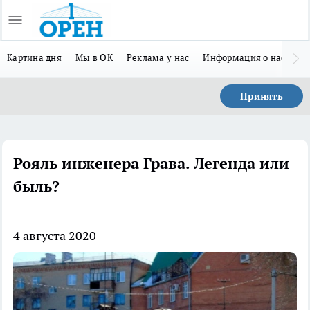
Картина дня
Мы в ОК
Реклама у нас
Информация о нас
Л
Принять
Рояль инженера Грава. Легенда или
быль?
4 августа 2020