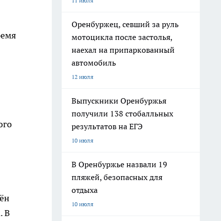
11 июля
Оренбуржец, севший за руль
ремя
мотоцикла после застолья,
наехал на припаркованный
автомобиль
12 июля
Выпускники Оренбуржья
получили 138 стобалльных
ого
результатов на ЕГЭ
10 июля
В Оренбуржье назвали 19
пляжей, безопасных для
отдыха
ён
10 июля
. В