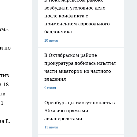
возбудили уголовное дело
после конфликта с
применением аэрозольного
ом».
баллончика
20 июля
и по
В Октябрьском районе
прокуратура добилась изъятия
части акватории из частного
етив
владения
з 18
9 июля
ов
91
Оренбуржцы смогут попасть в
Абхазию прямыми
авиаперелетами
а Е.
11 июля