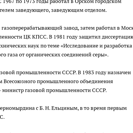
 1967 по 1973 годы работал в Орском городском
телем заведующего, заведующим отделом.
 газоперерабатывающий завод, затем работал в Мос
енности ЦК КПСС. В 1981 году защитил диссертаци
ехнических наук по теме «Исследование и разработка
го газа от органических соединений серы».
азовой промышленности СССР. В 1983 году назначен
м Всесоюзного промышленного объединения
— министр газовой промышленности СССР.
Черномырдина с Б. Н. Ельциным, в то время первым
С.