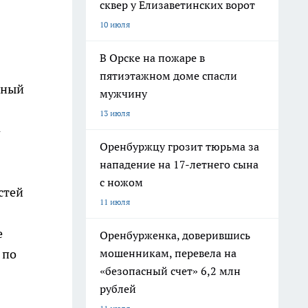
сквер у Елизаветинских ворот
10 июля
В Орске на пожаре в
пятиэтажном доме спасли
рный
мужчину
13 июля
-
Оренбуржцу грозит тюрьма за
нападение на 17-летнего сына
с ножом
стей
11 июля
е
Оренбурженка, доверившись
мошенникам, перевела на
 по
«безопасный счет» 6,2 млн
рублей