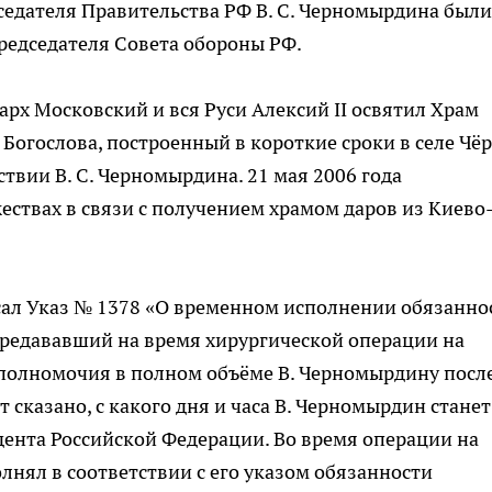
дседателя Правительства РФ В. С. Черномырдина были
редседателя Совета обороны РФ.
арх Московский и вся Руси Алексий II освятил Храм
 Богослова, построенный в короткие сроки в селе Чё
твии В. С. Черномырдина. 21 мая 2006 года
ствах в связи с получением храмом даров из Киево
исал Указ № 1378 «О временном исполнении обязанно
ередававший на время хирургической операции на
е полномочия в полном объёме В. Черномырдину посл
 сказано, с какого дня и часа В. Черномырдин станет
идента Российской Федерации. Во время операции на
лнял в соответствии с его указом обязанности