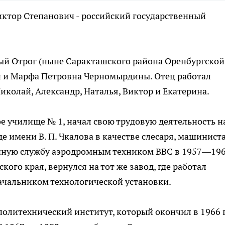
иктор Степанович - российский государственный
рный Отрог (ныне Саракташского района Оренбургской
ч и Марфа Петровна Черномырдины. Отец работал
иколай, Александр, Наталья, Виктор и Екатерина.
ое училище № 1, начал свою трудовую деятельность н
имени В. П. Чкалова в качестве слесаря, машинист
очную службу аэродромным техником ВВС в 1957—19
ого края, вернулся на тот же завод, где работал
ачальником технологической установки.
политехнический институт, который окончил в 1966 г