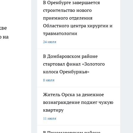
В Оренбурге завершается
строительство нового
приемного отделения
Областного центра хирургии и
кве
травматологии
ю на
24 июля
В Домбаровском районе
стартовал финал «Золотого
колоса Оренбуржья»
8 июля
Житель Орска за денежное
вознаграждение поджег чужую
квартиру
11 июля
В Пономаревском районе