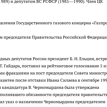
989) и депутатом ВС РСФСР (1985—1990). Член ЦК
вления Государственного газового концерна «Газпр
ем председателя Правительства Российской Федераци
одных депутатов России президент Б. Н. Ельцин, встр
. Гайдара, поставил на рейтинговое голосование 5 и
ми фракциями на пост председателя Совета министр
кантен после отставки Ивана Силаева в сентябре 19
м кандидатура В. Черномырдина была утверждена
полнявшего обязанности председателя правительств
исал указ о назначении Черномырдина председателем