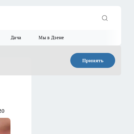
Дача
Мы в Дзене
Принять
20