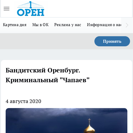
Картина дня
Мы в ОК
Реклама у нас
Информация о нас
Л
Принять
Бандитский Оренбург.
Криминальный "Чапаев"
4 августа 2020